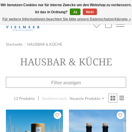
Wir benutzen Cookies nur für interne Zwecke um den Webshop zu verbessern.
Ist das in Ordnung?
Ja
Nein
Versandkostenfreie Lieferung ab 100,- Euro!
Für weitere Informationen beachten Sie bitte unsere Datenschutzerklärung. »
Wunschzettel
Ihr Warenk
Startseite
/
HAUSBAR & KÜCHE
HAUSBAR & KÜCHE
Filter anzeigen
12 Produkte
Sortieren nach
Neueste Produkte